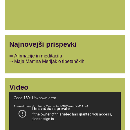
Najnovejši prispevki
Afirmacije in meditacija
Maja Martina Merljak o tibetančkih
Video
Predvajalnik
Code 150: Unknown error.
videa
Prenesi datoteko: https://youtu.be/HT8QweadXM0?_=1