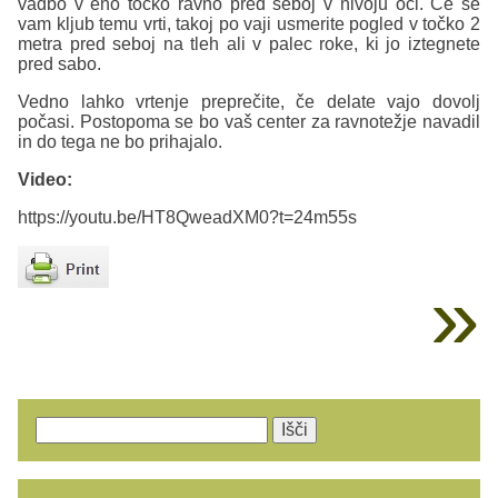
vadbo v eno točko ravno pred seboj v nivoju oči. Če se
vam kljub temu vrti, takoj po vaji usmerite pogled v točko 2
metra pred seboj na tleh ali v palec roke, ki jo iztegnete
pred sabo.
Vedno lahko vrtenje preprečite, če delate vajo dovolj
počasi. Postopoma se bo vaš center za ravnotežje navadil
in do tega ne bo prihajalo.
Video:
https://youtu.be/HT8QweadXM0?t=24m55s
Išči: