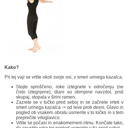
Kako?
Pri tej vaji se vrtite okoli svoje osi, v smeri urinega kazalca.
Stojte sproščeno, roke iztegnete v odročenju (ne
čisto iztegnjene), dlani so obrnjene navzdol, prsti
skupaj, stopala v širini ramen.
Zazrete se v točko pred seboj in se začnete vrteti v
smeri urinega kazalca -> od leve proti desni. Glavo in
pogled ob vsakem obratu usmerite v to točko in s tem
preprečite vrtoglavico.
Vrtite se počasi in enakomernem ritmu. Končate tako,
da spustite roke ter pogled usmerite v tla pred seboj.