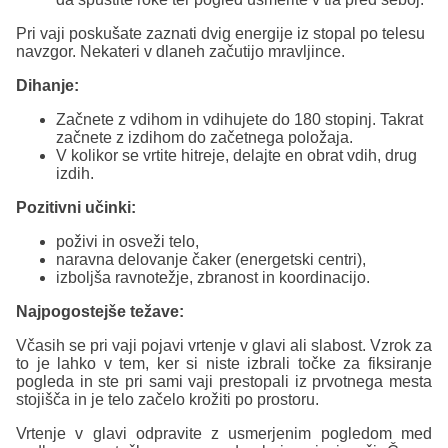
Pri vaji poskušate zaznati dvig energije iz stopal po telesu
navzgor. Nekateri v dlaneh začutijo mravljince.
Dihanje:
Začnete z vdihom in vdihujete do 180 stopinj. Takrat
začnete z izdihom do začetnega položaja.
V kolikor se vrtite hitreje, delajte en obrat vdih, drug
izdih.
Pozitivni učinki:
poživi in osveži telo,
naravna delovanje čaker (energetski centri),
izboljša ravnotežje, zbranost in koordinacijo.
Najpogostejše težave:
Včasih se pri vaji pojavi vrtenje v glavi ali slabost. Vzrok za
to je lahko v tem, ker si niste izbrali točke za fiksiranje
pogleda in ste pri sami vaji prestopali iz prvotnega mesta
stojišča in je telo začelo krožiti po prostoru.
Vrtenje v glavi odpravite z usmerjenim pogledom med